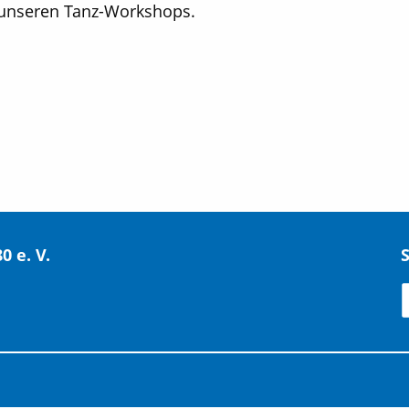
 unseren Tanz-Workshops.
 e. V.
S